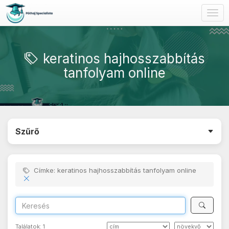
Togg
navig
keratinos hajhosszabbítás
tanfolyam online
Szűrő
Címke: keratinos hajhosszabbítás tanfolyam online
Találatok:
1