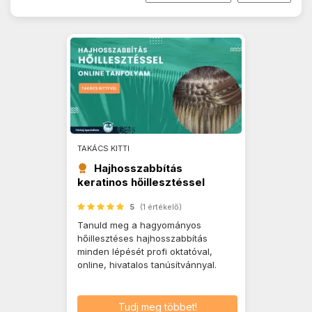
TAKÁCS KITTI
Hajhosszabbítás
keratinos hőillesztéssel
tanfolyam
5
(1 értékelő)
Tanuld meg a hagyományos
hőillesztéses hajhosszabbítás
minden lépését profi oktatóval,
online, hivatalos tanúsítvánnyal.
Tudj meg többet!