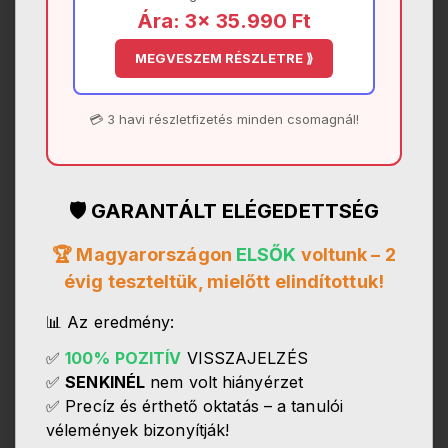
Ára: 3× 35.990 Ft
MEGVESZEM RÉSZLETRE ⟫
💳 3 havi részletfizetés minden csomagnál!
🛡️ GARANTÁLT ELÉGEDETTSÉG
🏆 Magyarországon
ELSŐK
voltunk – 2
évig teszteltük, mielőtt elindítottuk!
📊 Az eredmény:
✅
100%
POZITÍV
VISSZAJELZÉS
✅
SENKINÉL
nem volt hiányérzet
✅ Precíz és érthető oktatás – a tanulói
vélemények bizonyítják!