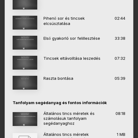
Pihenő sor és tincsek
02:44
elcsúsztatása
Első gyakorló sor felillesztése
33:38
Tincsek eltávolítása leszedés
07:32
Raszta bontása
05:39
Tanfolyam segédanyag és fontos információk
Általános tincs méretek és
08:18
számolásuk tanfolyam
segédanyaghoz
Általános tincs méretek
1 MB