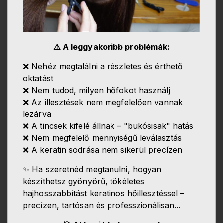
⚠️ A leggyakoribb problémák:
❌ Nehéz megtalálni a részletes és érthető
oktatást
❌ Nem tudod, milyen hőfokot használj
❌ Az illesztések nem megfelelően vannak
lezárva
❌ A tincsek kifelé állnak – "bukósisak" hatás
❌ Nem megfelelő mennyiségű leválasztás
❌ A keratin sodrása nem sikerül precízen
✨ Ha szeretnéd megtanulni, hogyan
készíthetsz gyönyörű, tökéletes
hajhosszabbítást keratinos hőillesztéssel –
precízen, tartósan és professzionálisan...