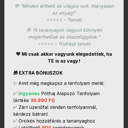
💬 "Minden érthető és világos volt. Hiánytalan
az anyag!"
⭐⭐⭐⭐⭐ – Tanuló
💬 "A tananyagok nagyon könnyen
megérthetőek és összefüggőek."
⭐⭐⭐⭐⭐ – Fodrász tanuló
💚 Mi csak akkor vagyunk elégedettek, ha
TE is az vagy!
🎁 EXTRA BÓNUSZOK
✨ Amit még megkapsz a tanfolyam mellé:
✅
Ingyenes
Póthaj Alapozó Tanfolyam
(értéke
39.990 Ft
)
✅ Zárt üzenőfal minden tanfolyamnál,
kérdezz bátran!
✅ Örökös hozzáférés a tananyaghoz
✅ Letölthető
PDF
segédanyagok