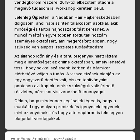
vendégköröm részére. 2019-től elkezdtem átadni a
meglévő tudásom is, workshop keretein belül.
Jelenleg Újpesten, a Nadabán Hair Hajkereskedésben
dolgozom, ahol napi szinten találkozom azokkal, akik
minőségi és tartós hajhosszabbítást keresnek. A
munkáim láttán egyre többen fordultak hozzám
személyes oktatásért, ami megerősített abban, hogy
szükség van alapos, részletes tudásátadásra.
Az állandó időhiány és a tanulói igények miatt láttam
meg a lehetőséget az online oktatásban, amely lehetővé
teszi, hogy sokkal szélesebb körben és bármikor
elérhetővé váljon a tudás. A visszajelzések alapján ez
egy nagyszerű döntés volt, hiszen tanítványaim
pontosan azt kapták, amire szükségük volt: érthető,
részletes, bármikor visszanézhető tananyagot.
Célom, hogy mindenben segítselek téged is, hogy a
munkáid ugyanolyan precízek és igényesek legyenek,
mint az enyémek – és hogy a te naptárad is tele legyen
elégedett vendégekkel.
IDŐKORLÁT NÉLKÜLI HOZZÁFÉRÉS