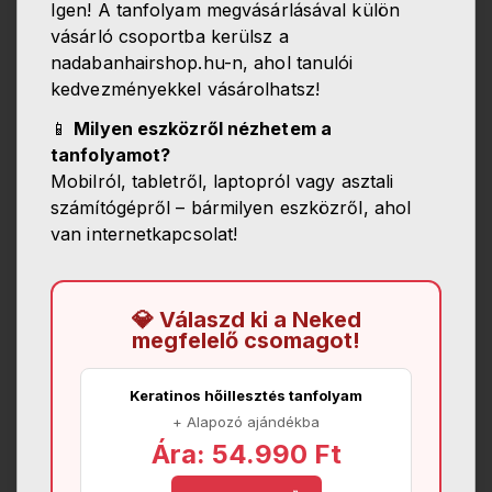
Igen! A tanfolyam megvásárlásával külön
vásárló csoportba kerülsz a
nadabanhairshop.hu-n, ahol tanulói
kedvezményekkel vásárolhatsz!
📱
Milyen eszközről nézhetem a
tanfolyamot?
Mobilról, tabletről, laptopról vagy asztali
számítógépről – bármilyen eszközről, ahol
van internetkapcsolat!
💎 Válaszd ki a Neked
megfelelő csomagot!
Keratinos hőillesztés tanfolyam
+ Alapozó ajándékba
Ára: 54.990 Ft