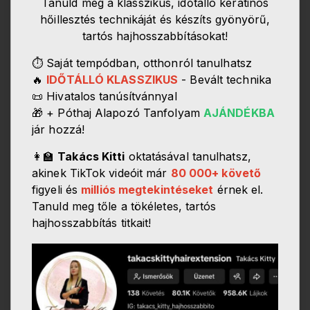
Tanuld meg a klasszikus, időtálló keratinos
hőillesztés technikáját és készíts gyönyörű,
tartós hajhosszabbításokat!
⏱️ Saját tempódban, otthonról tanulhatsz
🔥
IDŐTÁLLÓ KLASSZIKUS
- Bevált technika
📜 Hivatalos tanúsítvánnyal
🎁 + Póthaj Alapozó Tanfolyam
AJÁNDÉKBA
jár hozzá!
👩‍🏫
Takács Kitti
oktatásával tanulhatsz,
akinek TikTok videóit már
80 000+ követő
figyeli és
milliós megtekintéseket
érnek el.
Tanuld meg tőle a tökéletes, tartós
hajhosszabbítás titkait!