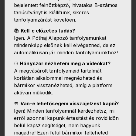
bejelentett felnőttképző, hivatalos B-számos
tanúsítványt is kiállítunk, sikeres
tanfolyamzárást követően.
📚
Kell-e előzetes tudás?
Igen. A Póthaj Alapozó tanfolyamunkat
mindenképp elsőnek kell elvégezned, de ez
automatikusan jár minden tanfolyamunkhoz!
♾️
Hányszor nézhetem meg a videókat?
A megvásárolt tanfolyamaid tartalmát
korlátlan alkalommal megnézheted és
bármikor visszanézheted, amíg a platform
aktívan működik.
💬
Van-e lehetőségem visszajelzést kapni?
Igen! Minden tanfolyamnál kérdezhetsz, mi
erről azonnal kapunk értesítést és rövid időn
belül kapsz segítséget, nem hagyunk
magadra! Ezen felül bármikor felteheted