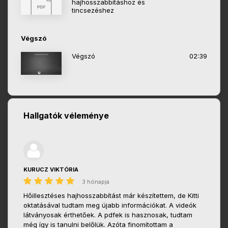
hajhosszabbításhoz és
tincsezéshez
Végszó
Végszó
02:39
Hallgatók véleménye
KURUCZ VIKTÓRIA
3 hónapja
Hőillesztéses hajhosszabbítást már készítettem, de Kitti
oktatásával tudtam meg újabb információkat. A videók
látványosak érthetőek. A pdfek is hasznosak, tudtam
még így is tanulni belőlük. Azóta finomítottam a