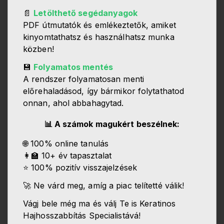
📄
Letölthető segédanyagok
PDF útmutatók és emlékeztetők, amiket
kinyomtathatsz és használhatsz munka
közben!
💾
Folyamatos mentés
A rendszer folyamatosan menti
előrehaladásod, így bármikor folytathatod
onnan, ahol abbahagytad.
📊 A számok magukért beszélnek:
🌐 100% online tanulás
👩‍🏫 10+ év tapasztalat
⭐ 100% pozitív visszajelzések
🚀 Ne várd meg, amíg a piac telítetté válik!
Vágj bele még ma és válj Te is Keratinos
Hajhosszabbítás Specialistává!