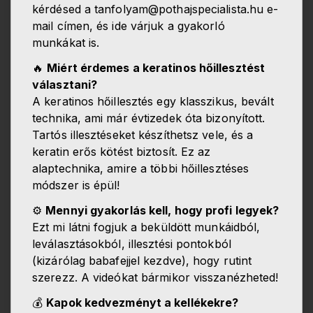
kérdésed a tanfolyam@pothajspecialista.hu e-
mail címen, és ide várjuk a gyakorló
munkákat is.
🔥
Miért érdemes a keratinos hőillesztést
választani?
A keratinos hőillesztés egy klasszikus, bevált
technika, ami már évtizedek óta bizonyított.
Tartós illesztéseket készíthetsz vele, és a
keratin erős kötést biztosít. Ez az
alaptechnika, amire a többi hőillesztéses
módszer is épül!
⚙️
Mennyi gyakorlás kell, hogy profi legyek?
Ezt mi látni fogjuk a beküldött munkáidból,
leválasztásokból, illesztési pontokból
(kizárólag babafejjel kezdve), hogy rutint
szerezz. A videókat bármikor visszanézheted!
💰
Kapok kedvezményt a kellékekre?