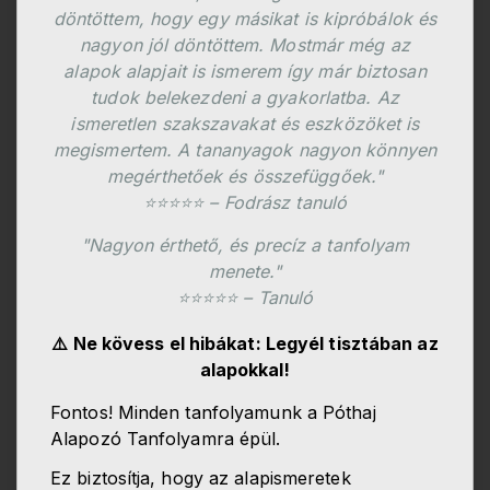
döntöttem, hogy egy másikat is kipróbálok és
nagyon jól döntöttem. Mostmár még az
alapok alapjait is ismerem így már biztosan
tudok belekezdeni a gyakorlatba. Az
ismeretlen szakszavakat és eszközöket is
megismertem. A tananyagok nagyon könnyen
megérthetőek és összefüggőek."
⭐⭐⭐⭐⭐ – Fodrász tanuló
"Nagyon érthető, és precíz a tanfolyam
menete."
⭐⭐⭐⭐⭐ – Tanuló
⚠️ Ne kövess el hibákat: Legyél tisztában az
alapokkal!
Fontos! Minden tanfolyamunk a Póthaj
Alapozó Tanfolyamra épül.
Ez biztosítja, hogy az alapismeretek