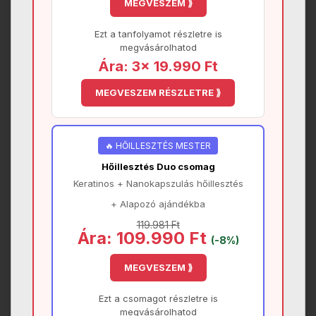
MEGVESZEM ⟫
Ezt a tanfolyamot részletre is
megvásárolhatod
Ára: 3× 19.990 Ft
MEGVESZEM RÉSZLETRE ⟫
🔥 HŐILLESZTÉS MESTER
Hőillesztés Duo csomag
Keratinos + Nanokapszulás hőillesztés
+ Alapozó ajándékba
119.981 Ft
Ára: 109.990 Ft
(-8%)
MEGVESZEM ⟫
Ezt a csomagot részletre is
megvásárolhatod