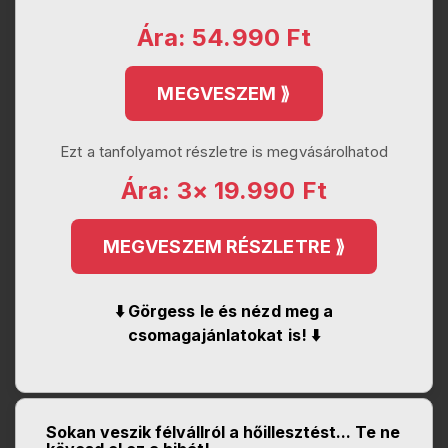
Ára: 54.990 Ft
MEGVESZEM ⟫
Ezt a tanfolyamot részletre is megvásárolhatod
Ára: 3× 19.990 Ft
MEGVESZEM RÉSZLETRE ⟫
⬇️ Görgess le és nézd meg a
csomagajánlatokat is! ⬇️
Sokan veszik félvállról a hőillesztést... Te ne