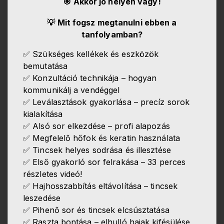
🎯 Akkor jó helyen vagy!
💡 Mit fogsz megtanulni ebben a
tanfolyamban?
✅ Szükséges kellékek és eszközök
bemutatása
✅ Konzultáció technikája – hogyan
kommunikálj a vendéggel
✅ Leválasztások gyakorlása – precíz sorok
kialakítása
✅ Alsó sor elkezdése – profi alapozás
✅ Megfelelő hőfok és keratin használata
✅ Tincsek helyes sodrása és illesztése
✅ Első gyakorló sor felrakása – 33 perces
részletes videó!
✅ Hajhosszabbítás eltávolítása – tincsek
leszedése
✅ Pihenő sor és tincsek elcsúsztatása
✅ Raszta bontása – elhulló hajak kifésülése