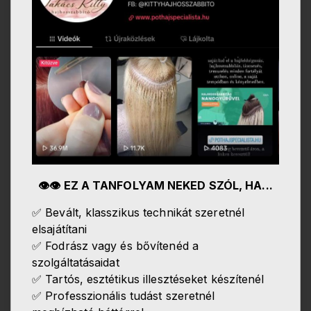
👁️👁️ EZ A TANFOLYAM NEKED SZÓL, HA...
✅ Bevált, klasszikus technikát szeretnél
elsajátítani
✅ Fodrász vagy és bővítenéd a
szolgáltatásaidat
✅ Tartós, esztétikus illesztéseket készítenél
✅ Professzionális tudást szeretnél