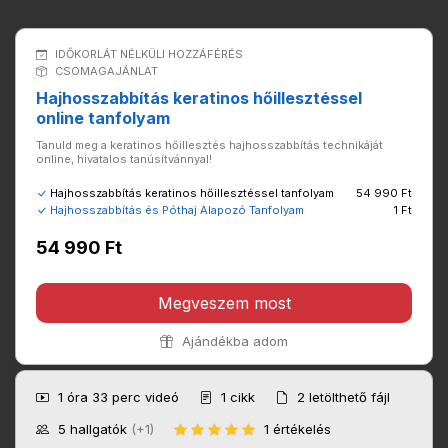
IDŐKORLÁT NÉLKÜLI HOZZÁFÉRÉS
CSOMAGAJÁNLAT
Hajhosszabbítás keratinos hőillesztéssel
online tanfolyam
Tanuld meg a keratinos hőillesztés hajhosszabbítás technikáját
online, hivatalos tanúsítvánnyal!
Hajhosszabbítás keratinos hőillesztéssel tanfolyam
54 990 Ft
Hajhosszabbítás és Póthaj Alapozó Tanfolyam
1 Ft
54 990 Ft
Megveszem most
Ajándékba adom
1 óra 33 perc
videó
1
cikk
2
letölthető fájl
5
hallgatók
(+1)
1 értékelés