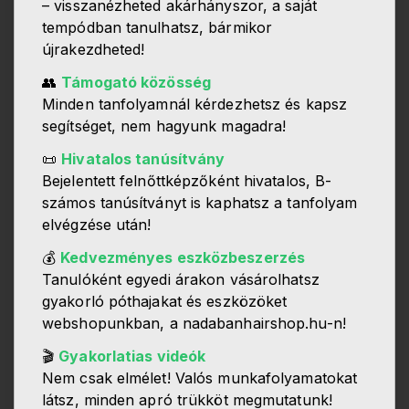
– visszanézheted akárhányszor, a saját
tempódban tanulhatsz, bármikor
újrakezdheted!
👥
Támogató közösség
Minden tanfolyamnál kérdezhetsz és kapsz
segítséget, nem hagyunk magadra!
📜
Hivatalos tanúsítvány
Bejelentett felnőttképzőként hivatalos, B-
számos tanúsítványt is kaphatsz a tanfolyam
elvégzése után!
💰
Kedvezményes eszközbeszerzés
Tanulóként egyedi árakon vásárolhatsz
gyakorló póthajakat és eszközöket
webshopunkban, a nadabanhairshop.hu-n!
🎬
Gyakorlatias videók
Nem csak elmélet! Valós munkafolyamatokat
látsz, minden apró trükköt megmutatunk!