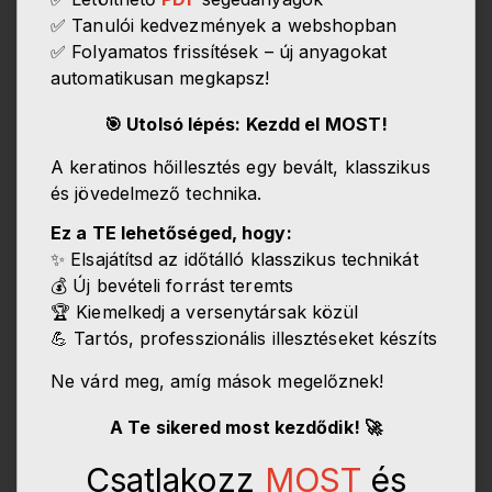
✅ Tanulói kedvezmények a webshopban
✅ Folyamatos frissítések – új anyagokat
automatikusan megkapsz!
🎯 Utolsó lépés: Kezdd el MOST!
A keratinos hőillesztés egy bevált, klasszikus
és jövedelmező technika.
Ez a TE lehetőséged, hogy:
✨ Elsajátítsd az időtálló klasszikus technikát
💰 Új bevételi forrást teremts
🏆 Kiemelkedj a versenytársak közül
💪 Tartós, professzionális illesztéseket készíts
Ne várd meg, amíg mások megelőznek!
A Te sikered most kezdődik! 🚀
Csatlakozz
MOST
és