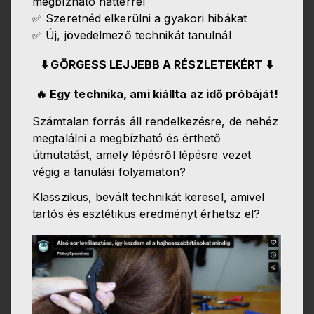
megbízható háttérrel
✅ Szeretnéd elkerülni a gyakori hibákat
✅ Új, jövedelmező technikát tanulnál
⬇️ GÖRGESS LEJJEBB A RÉSZLETEKÉRT ⬇️
🔥 Egy technika, ami kiállta az idő próbáját!
Számtalan forrás áll rendelkezésre, de nehéz
megtalálni a megbízható és érthető
útmutatást, amely lépésről lépésre vezet
végig a tanulási folyamaton?
Klasszikus, bevált technikát keresel, amivel
tartós és esztétikus eredményt érhetsz el?