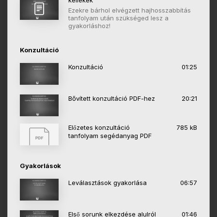
kellékek
Ezekre bárhol elvégzett hajhosszabbítás
tanfolyam után szükséged lesz a
gyakorláshoz!
Konzultáció
Konzultáció
01:25
Bővített konzultáció PDF-hez
20:21
Előzetes konzultáció
785 kB
tanfolyam segédanyag PDF
Gyakorlások
Leválasztások gyakorlása
06:57
Első sorunk elkezdése alulról
01:46