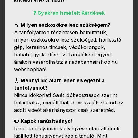
kövesd el ez a hibát!
❓ Gyakran Ismételt Kérdések
🔧
Milyen eszközökre lesz szükségem?
A tanfolyamon részletesen bemutatjuk,
milyen eszközökre lesz szükséged: hőillesztő
gép, keratinos tincsek, védőkorongok,
babafej gyakorláshoz. Tanulóként egyedi
árakon vásárolhatsz a nadabanhairshop.hu
webshopban!
⏰
Mennyi idő alatt lehet elvégezni a
tanfolyamot?
Nincs időkorlát! Saját időbeosztásod szerint
haladhatsz, megállíthatod, visszajátszhatod az
adott videót akárhányszor csak szeretnéd.
📜
Kapok tanúsítványt?
Igen! Tanfolyamaink elvégzése után általunk
kiállított tanúsítványt kap a tanuló. Mint