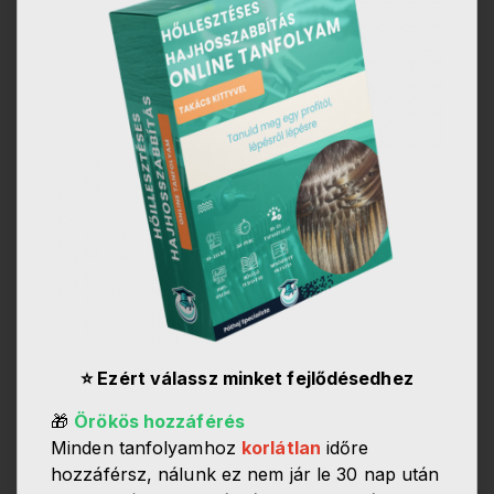
⭐ Ezért válassz minket fejlődésedhez
🎁
Örökös hozzáférés
Minden tanfolyamhoz
korlátlan
időre
hozzáférsz, nálunk ez nem jár le 30 nap után