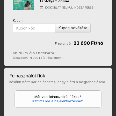
tanfolyam online
IDŐKORLÁT NÉLKÜLI HOZZÁFÉRÉS
Kupon:
Kupon beváltása
23 690 Ft/hó
Fizetendő:
Áraink 27% ÁFÁ-t tartalmaznak.
Összesen: 71 070 Ft (3 részletben)
Felhasználói fiók
Később bármikor beléphetsz, hogy elérd a megrendeléseid.
Már van felhasználói fiókod?
Kattints ide a bejelentkezéshez!