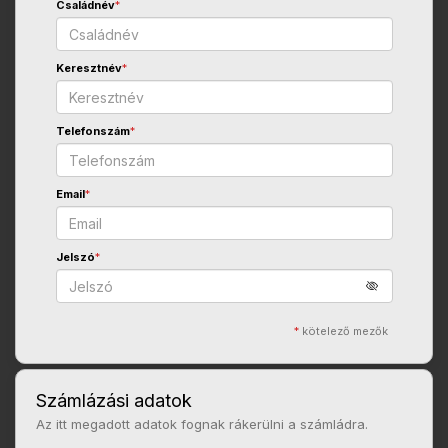
Családnév
*
Keresztnév
*
Telefonszám
*
Email
*
Jelszó
*
*
kötelező mezők
Számlázási adatok
Az itt megadott adatok fognak rákerülni a számládra.