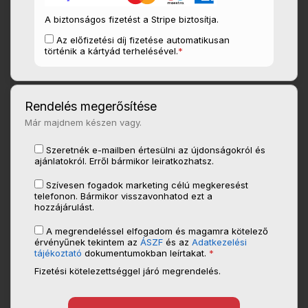
A biztonságos fizetést a Stripe biztosítja.
Az előfizetési díj fizetése automatikusan
történik a kártyád terhelésével.
*
Rendelés megerősítése
Már majdnem készen vagy.
Szeretnék e-mailben értesülni az újdonságokról és
ajánlatokról. Erről bármikor leiratkozhatsz.
Szívesen fogadok marketing célú megkeresést
telefonon. Bármikor visszavonhatod ezt a
hozzájárulást.
A megrendeléssel elfogadom és magamra kötelező
érvényűnek tekintem az
ÁSZF
és az
Adatkezelési
tájékoztató
dokumentumokban leírtakat.
*
Fizetési kötelezettséggel járó megrendelés.