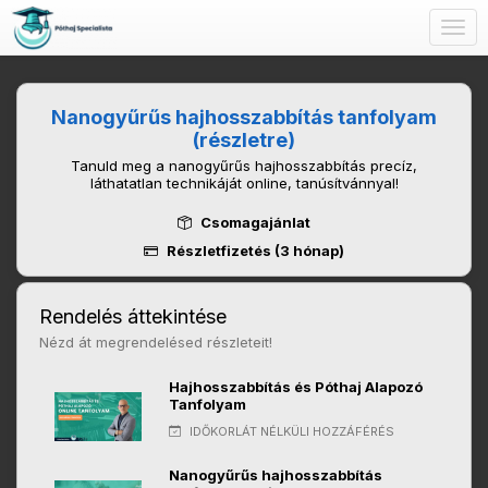
Togg
navig
Nanogyűrűs hajhosszabbítás tanfolyam
(részletre)
Tanuld meg a nanogyűrűs hajhosszabbítás precíz,
láthatatlan technikáját online, tanúsítvánnyal!
Csomagajánlat
Részletfizetés (3 hónap)
Rendelés áttekintése
Nézd át megrendelésed részleteit!
Hajhosszabbítás és Póthaj Alapozó
Tanfolyam
IDŐKORLÁT NÉLKÜLI HOZZÁFÉRÉS
Nanogyűrűs hajhosszabbítás