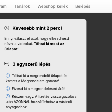
lyam
Tanárok
Webshop kellék
Belépés
Kevesebb mint 2 perc!
Ennyi választ el attól, hogy elkezdhesd
nézni a videókat.
Töltsd ki most az
űrlapot!
3 egyszerű lépés
Töltsd ki a megrendelő űrlapot és
kattints a Megrendelem gombra!
Fizesd ki a megrendelésed árát!
Készen vagy. A fizetés visszaigazolása
után AZONNAL hozzáférhetsz a vásárolt
anyagodhoz.