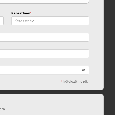
Keresztnév
*
*
kötelező mezők
dra.