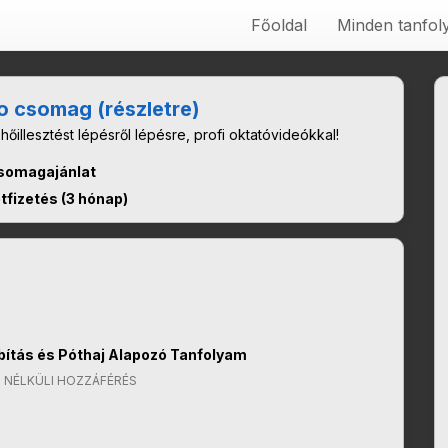
Főoldal
Minden tanfo
o csomag (részletre)
illesztést lépésről lépésre, profi oktatóvideókkal!
omagajánlat
tfizetés (3 hónap)
ítás és Póthaj Alapozó Tanfolyam
 NÉLKÜLI HOZZÁFÉRÉS