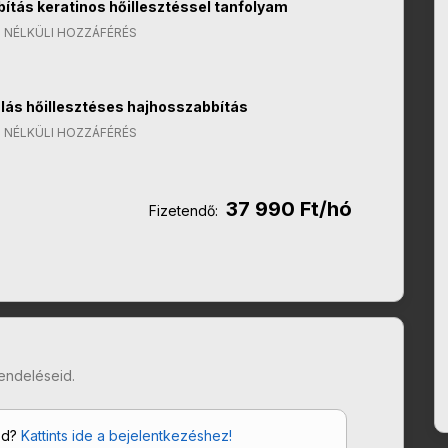
ítás keratinos hőillesztéssel tanfolyam
 NÉLKÜLI HOZZÁFÉRÉS
ás hőillesztéses hajhosszabbítás
 NÉLKÜLI HOZZÁFÉRÉS
37 990 Ft/hó
Fizetendő:
endeléseid.
od?
Kattints ide a bejelentkezéshez!