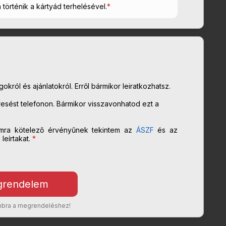
n történik a kártyád terhelésével.
*
król és ajánlatokról. Erről bármikor leiratkozhatsz.
sést telefonon. Bármikor visszavonhatod ezt a
mra kötelező érvényűnek tekintem az
ÁSZF
és az
eírtakat.
*
ombra a megrendeléshez!