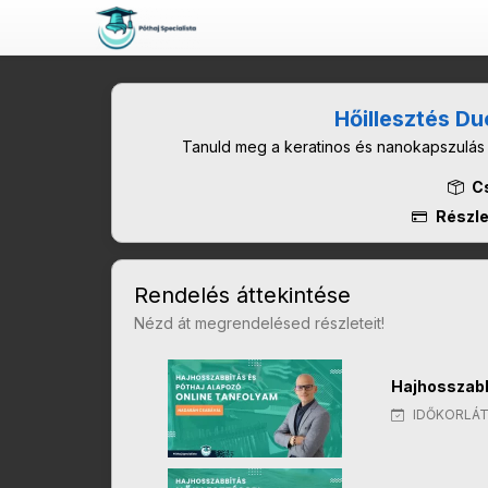
Hőillesztés Du
Tanuld meg a keratinos és nanokapszulás hő
Cs
Részle
Rendelés áttekintése
Nézd át megrendelésed részleteit!
Hajhosszabb
IDŐKORLÁT