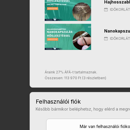
Hajhosszabb
IDŐKORLÁT
Nanokapszul
IDŐKORLÁT
Áraink 27% ÁFÁ-t tartalmaznak.
Összesen: 113 970 Ft (3 részletben)
Felhasználói fiók
Később bármikor beléphetsz, hogy elérd a megr
Már van felhasználói fiók