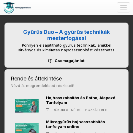
Togg
navig
Gyűrűs Duo – A gyűrűs technikák
mesterfogásai
Könnyen elsajátítható gyűrűs technikák, amikkel
látványos és kíméletes hajhosszabbítást készíthetsz.
Csomagajánlat
Rendelés áttekintése
Nézd át megrendelésed részleteit!
Hajhosszabbítás és Póthaj Alapozó
Tanfolyam
IDŐKORLÁT NÉLKÜLI HOZZÁFÉRÉS
Mikrogyűrűs hajhosszabbítás
tanfolyam online