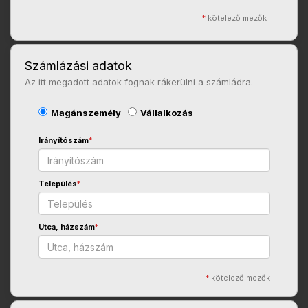
*
kötelező mezők
Számlázási adatok
Az itt megadott adatok fognak rákerülni a számládra.
Magánszemély
Vállalkozás
Irányítószám
*
Település
*
Utca, házszám
*
*
kötelező mezők