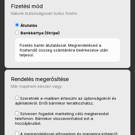
Fizetési mód
Nálunk biztonságosan tudsz fizetni.
Átutalás
Bankkártya (Stripe)
Fizetés banki átutalással. Megrendelésed a
fizetendő összeg számlánkra beérkezése után
teljesül.
Rendelés megerősítése
Már majdnem készen vagy.
Szeretnék e-mailben értesülni az újdonságokról és
ajánlatokról. Erről bármikor leiratkozhatsz.
Szívesen fogadok marketing célú megkeresést
telefonon. Bármikor visszavonhatod ezt a
hozzájárulást.
A megrendeléssel elfogadom és magamra kötelező