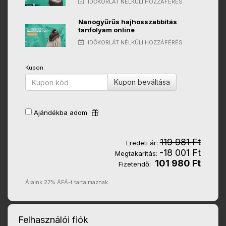
IDŐKORLÁT NÉLKÜLI HOZZÁFÉRÉS
Nanogyűrűs hajhosszabbítás
tanfolyam online
IDŐKORLÁT NÉLKÜLI HOZZÁFÉRÉS
Kupon:
Kupon beváltása
Ajándékba adom
119 981 Ft
Eredeti ár:
-18 001 Ft
Megtakarítás:
101 980 Ft
Fizetendő:
Áraink 27% ÁFÁ-t tartalmaznak.
Felhasználói fiók